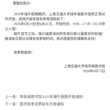
尊敬的观众：
年端午假期期间，上海交通大学钱学森图书馆将正常对
2026
外开放，具体开放安排及参观须知如下：
年
月
日至
月
日，开放时间：
（
停
2026
6
19
6
21
9:00—17:00
16:30
止入馆）
端午佳节之际，我们诚挚地向所有观众致以最美好的祝福！
敬请各位观众合理安排参观时间。再次感谢您的理解和支持！
祝参观愉快！
上海交通大学钱学森图书馆
年
月
日
2026
6
13
上一条：
李政道图书馆2026年端午假期开放通知
下一条：
图书馆考试季延长开放通知